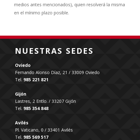
medios antes mencionados), quien resolverá la misma
en el mínimo plazo posible.
NUESTRAS SEDES
Oviedo
Fernando Alonso Díaz, 21 / 33009 Oviedo
Tel.
985 221 821
Gijón
Lastres, 2 Entlo. / 33207 Gijón
Tel.
985 354 848
Avilés
Pl. Vaticano, 0 / 33401 Avilés
Tel.
985 569 517