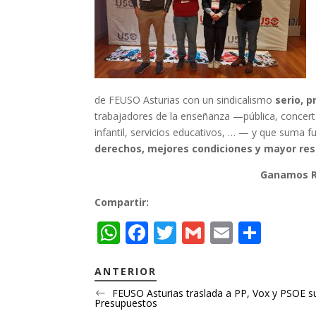
de FEUSO Asturias con un sindicalismo
serio, p
trabajadores de la enseñanza —pública, concerta
infantil, servicios educativos, … — y que suma 
derechos, mejores condiciones y mayor resp
Ganamos R
Compartir:
W
F
T
G
E
C
h
ac
w
m
m
o
at
e
itt
ai
ai
m
ANTERIOR
s
b
er
l
l
p
FEUSO Asturias traslada a PP, Vox y PSOE su
Presupuestos