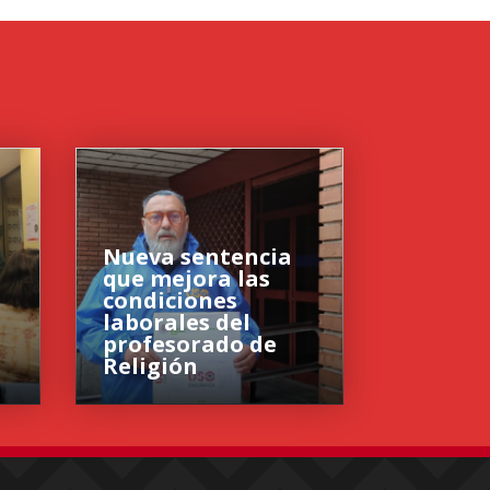
Nueva sentencia
que mejora las
condiciones
laborales del
profesorado de
Religión