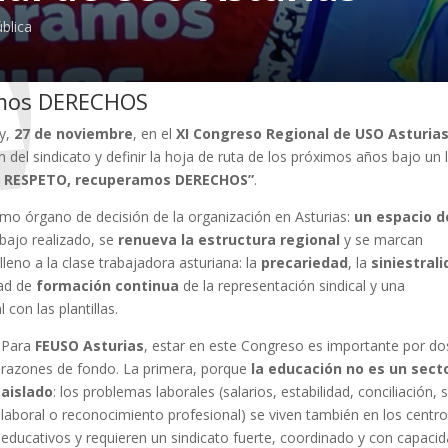
blica
mos DERECHOS
oy,
27 de noviembre
, en el
XI Congreso Regional de USO Asturia
n del sindicato y definir la hoja de ruta de los próximos años bajo un
 RESPETO, recuperamos DERECHOS”
.
imo órgano de decisión de la organización en Asturias:
un espacio d
abajo realizado, se
renueva la estructura regional
y se marcan
lleno a la clase trabajadora asturiana: la
precariedad
, la
siniestral
dad de
formación continua
de la representación sindical y una
con las plantillas.
Para
FEUSO Asturias
, estar en este Congreso es importante por do
razones de fondo. La primera, porque
la educación no es un sect
aislado
: los problemas laborales (salarios, estabilidad, conciliación, 
laboral o reconocimiento profesional) se viven también en los centr
educativos y requieren un sindicato fuerte, coordinado y con capaci