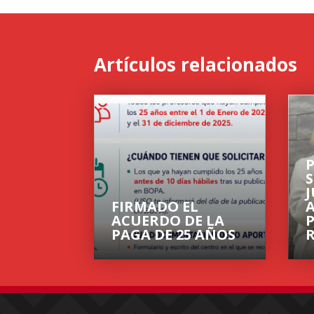
A
o
ar
p
o
ti
p
k
r
Artículos relacionados
FIRMADO EL
ACUERDO DE LA
PAGA DE 25 AÑOS