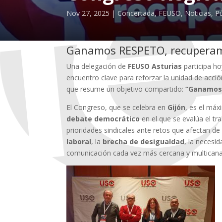
Nov 27, 2025
Concertada
,
FEUSO
,
Noticias
,
Pú
Ganamos RESPETO, recupera
Una delegación de
FEUSO Asturias
participa h
encuentro clave para reforzar la unidad de acció
que resume un objetivo compartido:
“Ganamos
El Congreso, que se celebra en
Gijón
, es el máx
debate democrático
en el que se evalúa el tr
prioridades sindicales ante retos que afectan de 
laboral
, la
brecha de desigualdad
, la necesi
comunicación cada vez más cercana y multicanal 