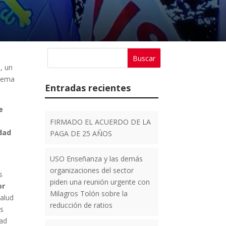
s
, un
 lema
Entradas recientes
e
FIRMADO EL ACUERDO DE LA
idad
PAGA DE 25 AÑOS
USO Enseñanza y las demás
organizaciones del sector
s
piden una reunión urgente con
or
Milagros Tolón sobre la
salud
reducción de ratios
os
dad