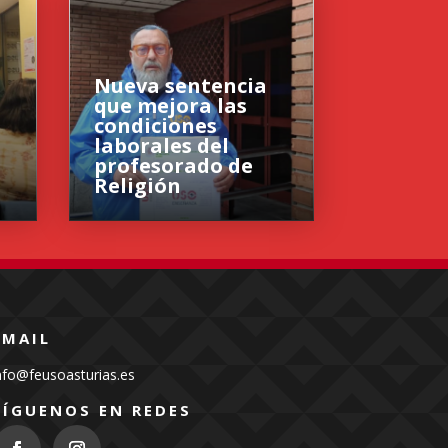
Nueva sentencia
que mejora las
condiciones
laborales del
profesorado de
Religión
EMAIL
nfo@feusoasturias.es
SÍGUENOS EN REDES