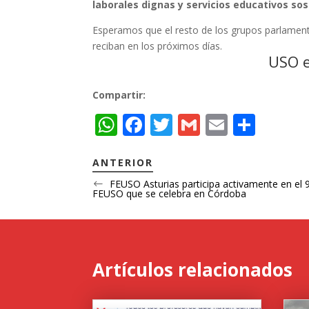
laborales dignas y servicios educativos so
Esperamos que el resto de los grupos parlamenta
reciban en los próximos días.
USO e
Compartir:
W
F
T
G
E
C
h
ac
w
m
m
o
at
e
itt
ai
ai
m
ANTERIOR
s
b
er
l
l
p
FEUSO Asturias participa activamente en el 
FEUSO que se celebra en Córdoba
A
o
ar
p
o
ti
p
k
r
Artículos relacionados