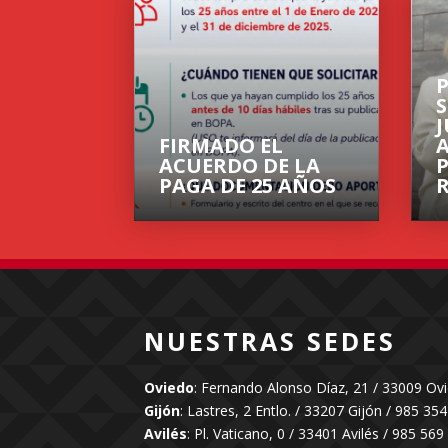
FIRMADO EL
ACUERDO DE LA
PAGA DE 25 AÑOS
NUESTRAS SEDES
Oviedo
:
Fernando Alonso Díaz, 21 / 33009 Ov
Gijón
:
Lastres, 2 Entlo. / 33207 Gijón
/
985 354
Avilés
:
Pl. Vaticano, 0 / 33401 Avilés
/
985 569