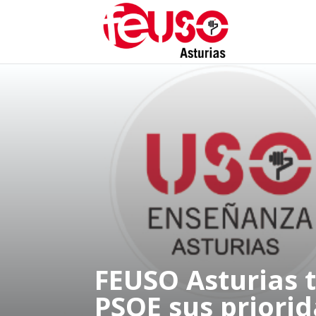
FEUSO Asturias t
PSOE sus priorid