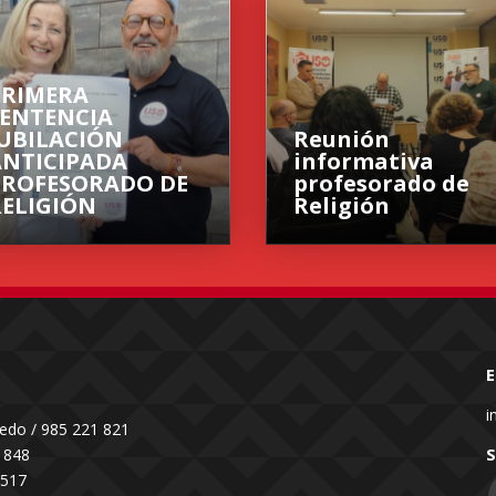
PRIMERA
SENTENCIA
JUBILACIÓN
Reunión
ANTICIPADA
informativa
PROFESORADO DE
profesorado de
RELIGIÓN
Religión
i
iedo
/
985 221 821
 848
 517