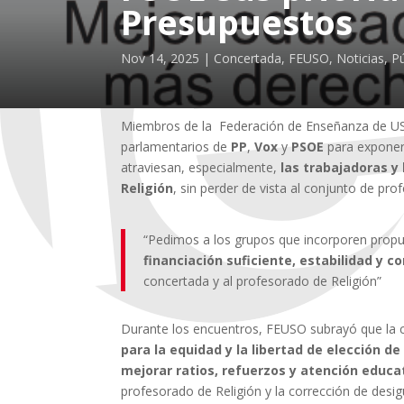
Presupuestos
Nov 14, 2025
Concertada
,
FEUSO
,
Noticias
,
Pú
Miembros de la Federación de Enseñanza de US
parlamentarios de
PP
,
Vox
y
PSOE
para exponer 
atraviesan, especialmente,
las trabajadoras y
Religión
, sin perder de vista al conjunto de pr
“Pedimos a los grupos que incorporen propu
financiación suficiente, estabilidad y c
concertada y al profesorado de Religión”
Durante los encuentros, FEUSO subrayó que la
para la equidad y la libertad de elección de
mejorar ratios, refuerzos y atención educa
profesorado de Religión y la corrección de desi